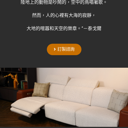
陸地上的動物是吵鬧的，
空中的鳥唱著歌。
然而，人的心裡有大海的寂靜，
大地的喧囂和天空的樂章。
”－泰戈爾
訂製諮詢