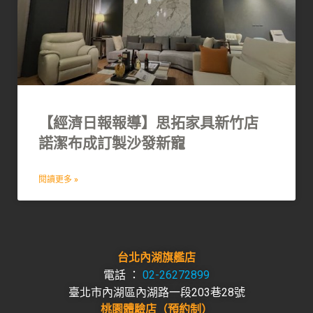
【經濟日報報導】思拓家具新竹店
諾潔布成訂製沙發新寵
閱讀更多 »
台北內湖旗艦店
電話 ：
02-26272899
臺北市內湖區內湖路一段203巷28號
桃園體驗店
（預約制）