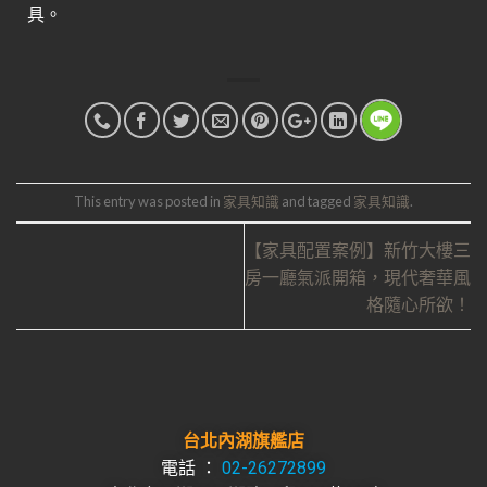
具。
This entry was posted in
家具知識
and tagged
家具知識
.
【家具配置案例】新竹大樓三
房一廳氣派開箱，現代奢華風
格隨心所欲！
台北內湖旗艦店
電話 ：
02-26272899