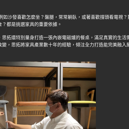
例如沙發喜歡怎麼坐？盤腿，常常躺臥，或著喜歡撐頭看電視？
食？都是挑選家具的重要依據。
，思拓還特別量身打造一張內嵌電磁爐的餐桌，滿足真實的生活
改變，思拓將家具產業數十年的經驗，傾注全力打造能完美融入