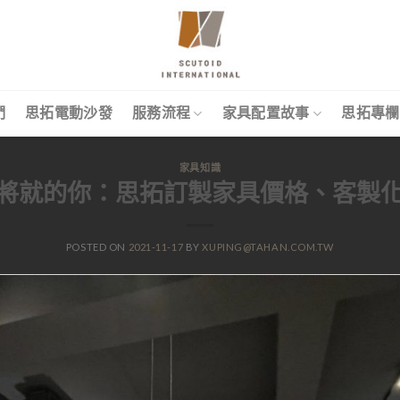
們
思拓電動沙發
服務流程
家具配置故事
思拓專欄
家具知識
將就的你：思拓訂製家具價格、客製
POSTED ON
2021-11-17
BY
XUPING@TAHAN.COM.TW