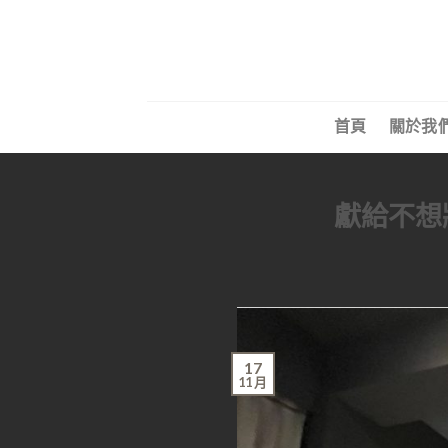
首頁
關於我
獻給不想
17
11 月